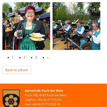
1
2
3
»
Back to album
Gemeinde Puch bei Weiz
Puch 100, 8182 Puch bei Weiz
Telefon: +43 (0) 3177/2222
Fax: +43 (0) 3177/2222-16