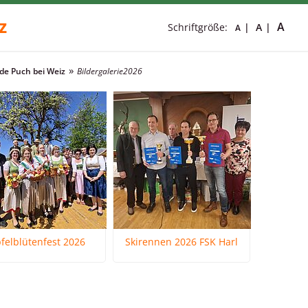
z
A
Schriftgröße:
A
A
e Puch bei Weiz
Bildergalerie
2026
felblütenfest 2026
Skirennen 2026 FSK Harl