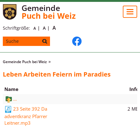
Gemeinde
Togg
Puch bei Weiz
navi
A
Schriftgröße:
A
A
Gemeinde Puch bei Weiz
Leben Arbeiten Feiern im Paradies
Name
Info
...
2 MB
23 Seite 392 Da
adventkranz Pfarrer
Leitner.mp3