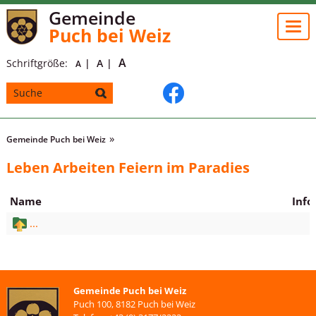
Gemeinde
Togg
Puch bei Weiz
navi
A
Schriftgröße:
A
A
Gemeinde Puch bei Weiz
Leben Arbeiten Feiern im Paradies
Name
Info
...
Gemeinde Puch bei Weiz
Puch 100, 8182 Puch bei Weiz