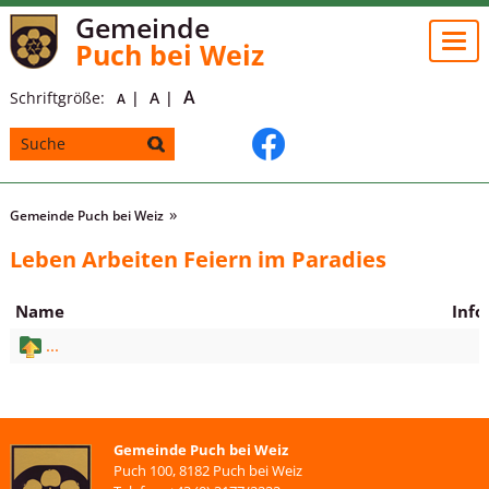
Gemeinde
Togg
Puch bei Weiz
navi
A
Schriftgröße:
A
A
Gemeinde Puch bei Weiz
Leben Arbeiten Feiern im Paradies
Name
Info
...
Gemeinde Puch bei Weiz
Puch 100, 8182 Puch bei Weiz