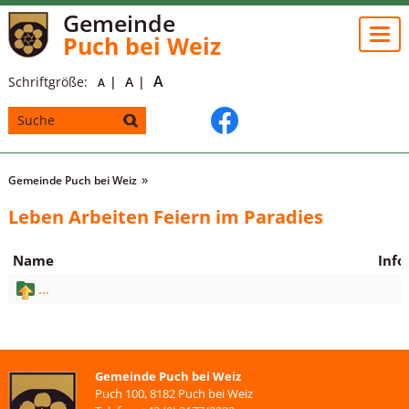
Gemeinde
Togg
Puch bei Weiz
navi
A
Schriftgröße:
A
A
Gemeinde Puch bei Weiz
Leben Arbeiten Feiern im Paradies
Name
Info
...
Gemeinde Puch bei Weiz
Puch 100, 8182 Puch bei Weiz