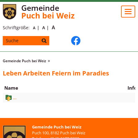
Gemeinde
Togg
Puch bei Weiz
navi
A
Schriftgröße:
A
A
Gemeinde Puch bei Weiz
Leben Arbeiten Feiern im Paradies
Name
Info
...
Gemeinde Puch bei Weiz
Puch 100, 8182 Puch bei Weiz