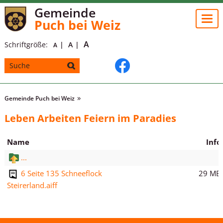
Gemeinde
Togg
Puch bei Weiz
navi
A
Schriftgröße:
A
A
Gemeinde Puch bei Weiz
Leben Arbeiten Feiern im Paradies
Name
Info
...
29 MB
6 Seite 135 Schneeflock
Steirerland.aiff