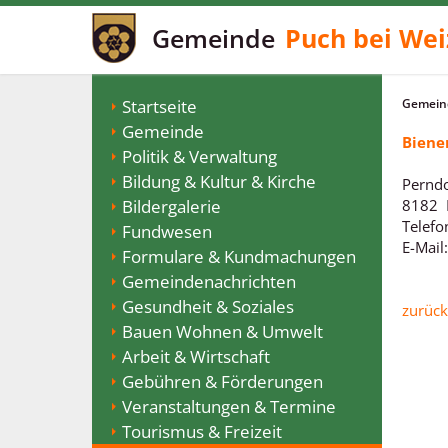
Gemeinde
Puch bei Wei
Startseite
Gemeind
Gemeinde
Biene
Politik & Verwaltung
Bildung & Kultur & Kirche
Perndo
Bildergalerie
8182 
Telefo
Fundwesen
E-Mail
Formulare & Kundmachungen
Gemeindenachrichten
Gesundheit & Soziales
zurück
Bauen Wohnen & Umwelt
Arbeit & Wirtschaft
Gebühren & Förderungen
Veranstaltungen & Termine
Tourismus & Freizeit