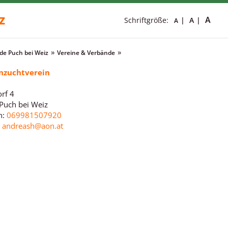
z
A
Schriftgröße:
A
A
e Puch bei Weiz
Vereine & Verbände
nzuchtverein
rf 4
Puch bei Weiz
n:
069981507920
:
andreash@aon.at