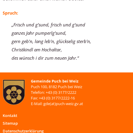
Spruch:
„Frisch und g’sund, frisch und g’sund
ganzes Jahr pumperlg’sund,
gern geb’n, lang leb’n, glückselig sterb’n,
Christkindl am Hochaltar,
des wünsch i dir zum neuen Jahr.“
Gemeinde Puch bei Weiz
Puch 100, 8182 Puch bei Weiz
Telefon: +43 (0) 3177/2222
Fax: +43 (0) 3177/2222-16
E-Mail: gde(at)puch-weiz.gv.at
Kontakt
Sitemap
Datenschutzerklärung