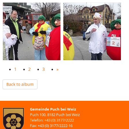
1
2
3
»
Back to album
Gemeinde Puch bei Weiz
Puch 100, 8182 Puch bei Weiz
Telefon: +43 (0) 3177/2222
Fax: +43 (0) 3177/2222-16