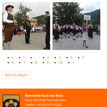
«
1
…
2
3
4
5
6
7
8
9
10
»
Back to album
Gemeinde Puch bei Weiz
Puch 100, 8182 Puch bei Weiz
Telefon: +43 (0) 3177/2222