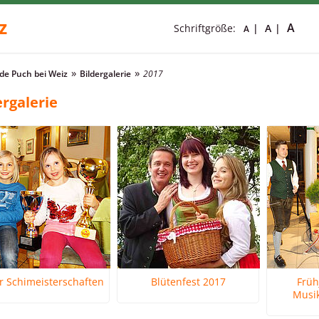
z
A
Schriftgröße:
A
A
e Puch bei Weiz
Bildergalerie
2017
ergalerie
r Schimeisterschaften
Blütenfest 2017
Früh
Musi