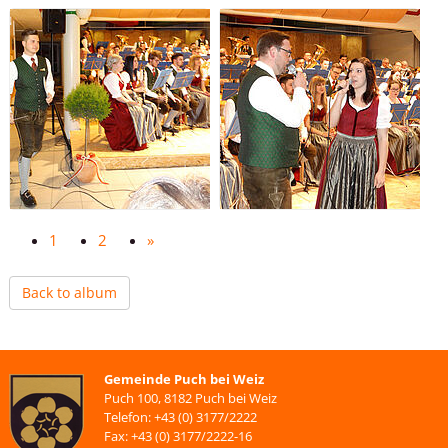
1
2
»
Back to album
Gemeinde Puch bei Weiz
Puch 100, 8182 Puch bei Weiz
Telefon: +43 (0) 3177/2222
Fax: +43 (0) 3177/2222-16