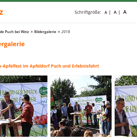
z
A
Schriftgröße:
A
A
e Puch bei Weiz
Bildergalerie
2018
ergalerie
-Apfelfest im Apfeldorf Puch und Erlebnisfahrt