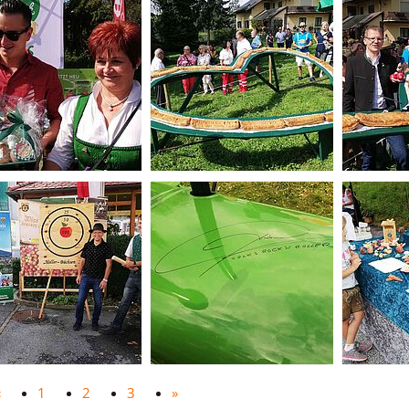
«
1
2
3
»