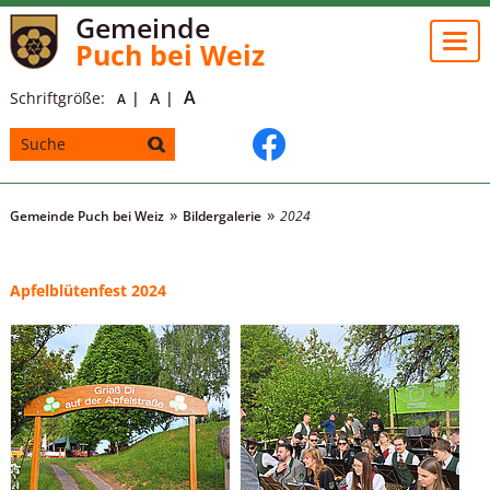
Gemeinde
Togg
Puch bei Weiz
navi
A
Schriftgröße:
A
A
Gemeinde Puch bei Weiz
Bildergalerie
2024
Apfelblütenfest 2024