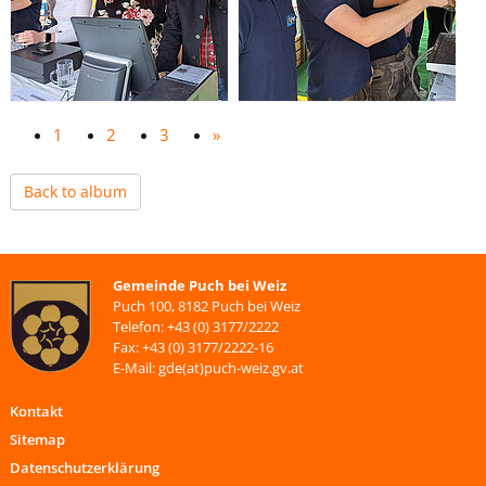
1
2
3
»
Back to album
Gemeinde Puch bei Weiz
Puch 100, 8182 Puch bei Weiz
Telefon: +43 (0) 3177/2222
Fax: +43 (0) 3177/2222-16
E-Mail: gde(at)puch-weiz.gv.at
Kontakt
Sitemap
Datenschutzerklärung