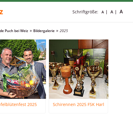
z
A
Schriftgröße:
A
A
e Puch bei Weiz
Bildergalerie
2025
felblütenfest 2025
Schirennen 2025 FSK Harl