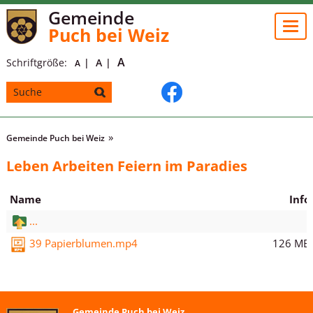
Gemeinde
Togg
Puch bei Weiz
navi
A
Schriftgröße:
A
A
Gemeinde Puch bei Weiz
Leben Arbeiten Feiern im Paradies
Name
Info
...
126 MB
39 Papierblumen.mp4
Gemeinde Puch bei Weiz