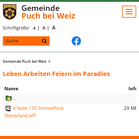
Gemeinde
Togg
Puch bei Weiz
navi
A
Schriftgröße:
A
A
Gemeinde Puch bei Weiz
Leben Arbeiten Feiern im Paradies
Name
Info
...
29 MB
6 Seite 135 Schneeflock
Steirerland.aiff