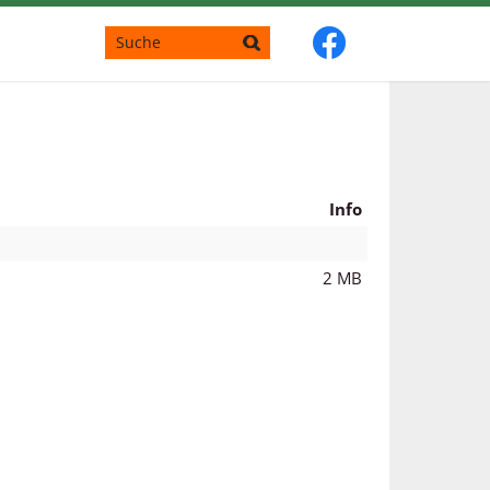
Info
2 MB