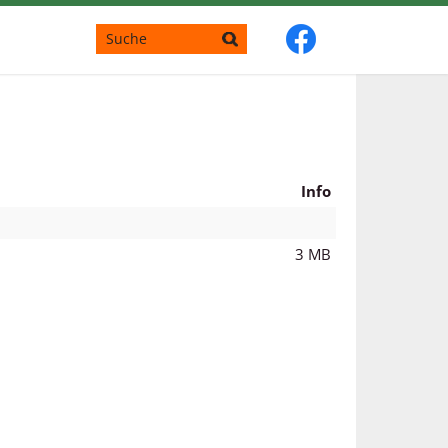
Info
3 MB