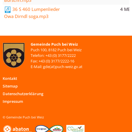
Burschn.mp3
4 MB
36 S 460 Lumpenlieder
Owa Dirndl soga.mp3
Gemeinde Puch bei Weiz
Puch 100, 8182 Puch bei Weiz
Telefon: +43 (0) 3177/2222
Fax: +43 (0) 3177/2222-16
E-Mail: gde(at)puch-weiz.gv.at
Kontakt
Sitemap
Datenschutzerklärung
Impressum
© Gemeinde Puch bei Weiz