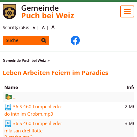
Gemeinde
Togg
Puch bei Weiz
navi
A
Schriftgröße:
A
A
Gemeinde Puch bei Weiz
Leben Arbeiten Feiern im Paradies
Name
Info
...
2 MB
36 S 460 Lumpenlieder
do intn im Grobm.mp3
3 MB
36 S 460 Lumpenlieder
mia san drei flotte