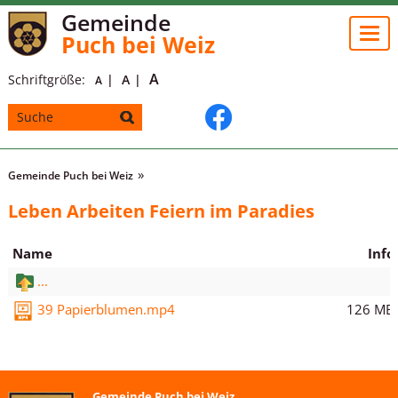
Gemeinde
Togg
Puch bei Weiz
navi
A
Schriftgröße:
A
A
Gemeinde Puch bei Weiz
Leben Arbeiten Feiern im Paradies
Name
Info
...
126 MB
39 Papierblumen.mp4
Gemeinde Puch bei Weiz