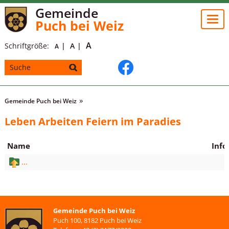
Gemeinde
Togg
Puch bei Weiz
navi
A
Schriftgröße:
A
A
Gemeinde Puch bei Weiz
Leben Arbeiten Feiern im Paradies
Name
Info
...
Gemeinde Puch bei Weiz
Puch 100, 8182 Puch bei Weiz