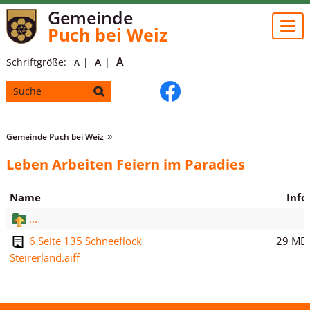
Gemeinde
Togg
Puch bei Weiz
navi
A
Schriftgröße:
A
A
Gemeinde Puch bei Weiz
Leben Arbeiten Feiern im Paradies
Name
Info
...
29 MB
6 Seite 135 Schneeflock
Steirerland.aiff