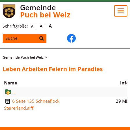
Gemeinde
Togg
Puch bei Weiz
navi
A
Schriftgröße:
A
A
Gemeinde Puch bei Weiz
Leben Arbeiten Feiern im Paradies
Name
Info
...
29 MB
6 Seite 135 Schneeflock
Steirerland.aiff