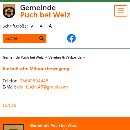
Gemeinde
Togg
Puch bei Weiz
navi
A
Schriftgröße:
A
A
Gemeinde Puch bei Weiz
Vereine & Verbände
Katholische Männerbewegung
Telefon:
06643804445
E-Mail:
didi.buchi.45@gmail.com
zurück
Gemeinde Puch bei Weiz