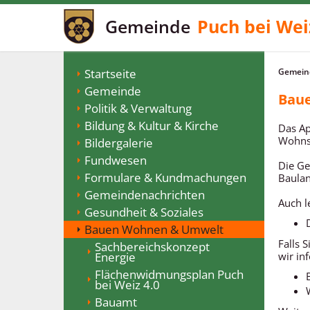
Gemeinde
Puch bei Wei
Startseite
Gemeind
Gemeinde
Baue
Politik & Verwaltung
Bildung & Kultur & Kirche
Das Ap
Wohnsi
Bildergalerie
Fundwesen
Die Ge
Formulare & Kundmachungen
Baulan
Gemeindenachrichten
Auch l
Gesundheit & Soziales
Bauen Wohnen & Umwelt
Falls 
Sachbereichskonzept
Energie
wir in
Flächenwidmungsplan Puch
bei Weiz 4.0
Bauamt