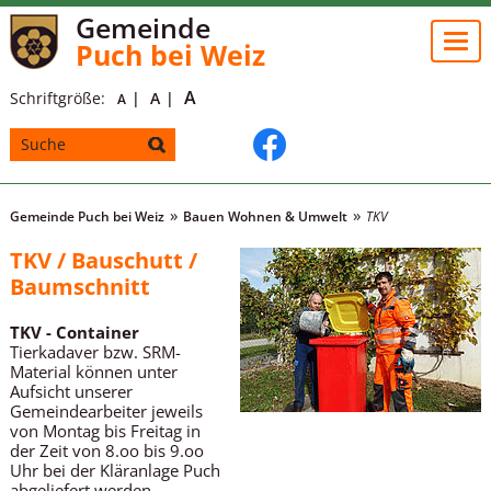
Gemeinde
Togg
Puch bei Weiz
navi
A
Schriftgröße:
A
A
Gemeinde Puch bei Weiz
Bauen Wohnen & Umwelt
TKV
TKV / Bauschutt /
Baumschnitt
TKV - Container
Tierkadaver bzw. SRM-
Material können unter
Aufsicht unserer
Gemeindearbeiter jeweils
von Montag bis Freitag in
der Zeit von 8.oo bis 9.oo
Uhr bei der Kläranlage Puch
abgeliefert werden.