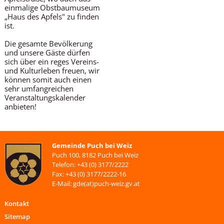
einmalige Obstbaumuseum
„Haus des Apfels" zu finden
ist.
Die gesamte Bevölkerung
und unsere Gäste dürfen
sich über ein reges Vereins-
und Kulturleben freuen, wir
können somit auch einen
sehr umfangreichen
Veranstaltungskalender
anbieten!
Gemeinde Puch bei Weiz
Puch 100, 8182 Puch bei Weiz
Telefon: +43 (0) 3177/2222
Fax: +43 (0) 3177/2222-16
E-Mail: gde(at)puch-weiz.gv.at
Kontakt
Sitemap