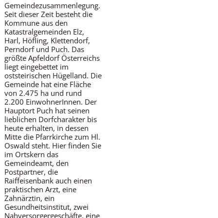
Gemeindezusammenlegung.
Seit dieser Zeit besteht die
Kommune aus den
Katastralgemeinden Elz,
Harl, Höfling, Klettendorf,
Perndorf und Puch. Das
größte Apfeldorf Österreichs
liegt eingebettet im
oststeirischen Hügelland. Die
Gemeinde hat eine Fläche
von 2.475 ha und rund
2.200 EinwohnerInnen. Der
Hauptort Puch hat seinen
lieblichen Dorfcharakter bis
heute erhalten, in dessen
Mitte die Pfarrkirche zum Hl.
Oswald steht. Hier finden Sie
im Ortskern das
Gemeindeamt, den
Postpartner, die
Raiffeisenbank auch einen
praktischen Arzt, eine
Zahnärztin, ein
Gesundheitsinstitut, zwei
Nahversorgergeschäfte, eine