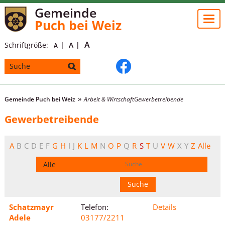
Gemeinde
Togg
Puch bei Weiz
navi
A
Schriftgröße:
A
A
Gemeinde Puch bei Weiz
Arbeit & Wirtschaft
Gewerbetreibende
Gewerbetreibende
A
B
C
D
E
F
G
H
I
J
K
L
M
N
O
P
Q
R
S
T
U
V
W
X
Y
Z
Alle
Schatzmayr
Telefon:
Details
Adele
03177/2211